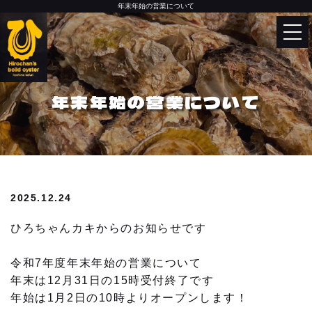
年末年始の営業について
Language
English
トップページ
한국어
年末年始の営業について
中文（简体）
カキ小屋について
中文（繁體）
お品書き
2025.12.24
今月のおすすめ
ひろちゃんカキからのお知らせです
令和7年度年末年始の営業について
今月のおすすめメニュー
年末は12月31日の15時受付終了です
牡蠣の美味しい食べ方
年始は1月2日の10時よりオープンします！
お客様からのおいしいお声