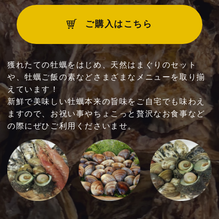
ご利用いただけるお支払方法
ご購入はこちら
他
獲れたての牡蠣をはじめ、天然はまぐりのセット
や、牡蠣ご飯の素などさまざまなメニューを取り揃
えています！
新鮮で美味しい牡蠣本来の旨味をご自宅でも味わえ
ますので、お祝い事やちょこっと贅沢なお食事など
の際にぜひご利用くださいませ。
お問い合わせ・ご予約はこちらへ！
090-5295-3020
※時間外（17時以降のお食事）貸切営業は別途お問い合わせ
ください。
時間外：10名様以上・貸切営業：40名様より
【平日】10:00～17:00（ラストオーダー 1
6:00）
【土日祝】10:00～18:00（ラストオーダー