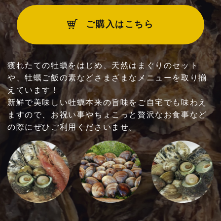
ご利用いただけるお支払方法
ご購入はこちら
他
獲れたての牡蠣をはじめ、天然はまぐりのセット
や、牡蠣ご飯の素などさまざまなメニューを取り揃
えています！
新鮮で美味しい牡蠣本来の旨味をご自宅でも味わえ
ますので、お祝い事やちょこっと贅沢なお食事など
の際にぜひご利用くださいませ。
お問い合わせ・ご予約はこちらへ！
090-5295-3020
※時間外（17時以降のお食事）貸切営業は別途お問い合わせ
ください。
時間外：10名様以上・貸切営業：40名様より
【平日】10:00～17:00（ラストオーダー 1
6:00）
【土日祝】10:00～18:00（ラストオーダー