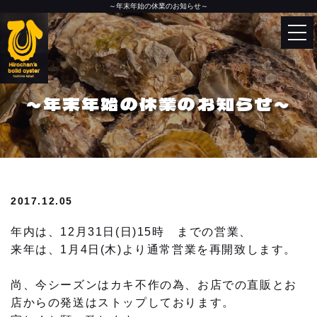
～年末年始の休業のお知らせ～
Language
English
トップページ
한국어
～年末年始の休業のお知らせ～
中文（简体）
カキ小屋について
中文（繁體）
お品書き
2017.12.05
今月のおすすめ
年内は、12月31日(日)15時 までの営業、
来年は、1月4日(木)より通常営業を再開致します。
今月のおすすめメニュー
尚、今シーズンはカキ不作の為、お店での直販とお
牡蠣の美味しい食べ方
店からの発送はストップしております。
お客様からのおいしいお声