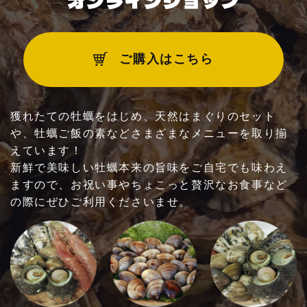
オンラインショップ
ご利用いただけるお支払方法
ご購入はこちら
他
獲れたての牡蠣をはじめ、天然はまぐりのセット
や、牡蠣ご飯の素などさまざまなメニューを取り揃
えています！
新鮮で美味しい牡蠣本来の旨味をご自宅でも味わえ
ますので、お祝い事やちょこっと贅沢なお食事など
お問い合わせ・ご予約はこちらへ！
の際にぜひご利用くださいませ。
090-5295-3020
※時間外（17時以降のお食事）貸切営業は別途お問い合わせ
ください。
時間外：10名様以上・貸切営業：40名様より
【平日】10:00～17:00（ラストオーダー 1
6:00）
【土日祝】10:00～18:00（ラストオーダー