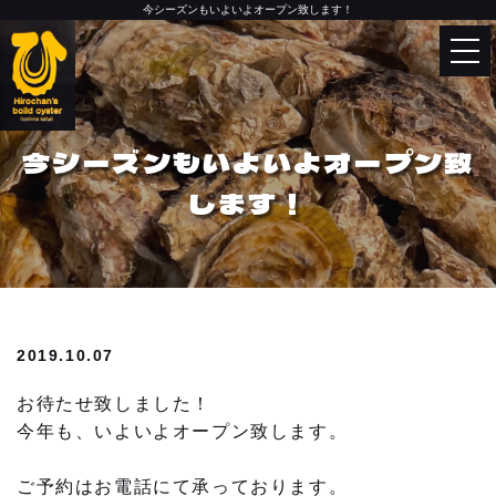
今シーズンもいよいよオープン致します！
Language
English
トップページ
한국어
今シーズンもいよいよオープン致
中文（简体）
カキ小屋について
します！
中文（繁體）
お品書き
2019.10.07
今月のおすすめ
お待たせ致しました！
今月のおすすめメニュー
今年も、いよいよオープン致します。
牡蠣の美味しい食べ方
ご予約はお電話にて承っております。
お客様からのおいしいお声