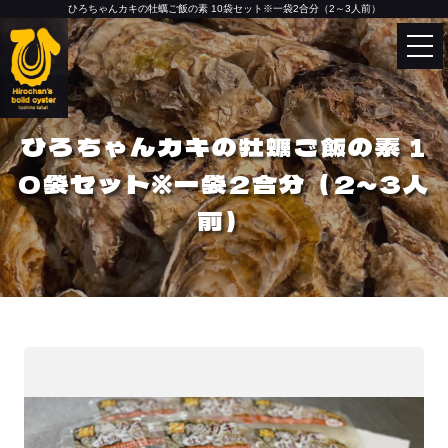
ひろちゃんカキの牡蠣ご飯の素 10袋セット※一袋2合分（2～3人前）
Language
English
한국어
ひろちゃんカキの牡蠣ご飯の素 1
中文（简体）
HOME
0袋セット※一袋2合分（2～3人
中文（繁體）
前）
特定商取引法に基づく表記（配送につ
いてはコチラ）
0
カートの中
商品カテゴリー