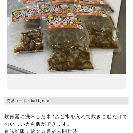
商品一覧
糸島産牡蠣
牡蠣加工品
お勧め商品
新商品
商品コード：kakigohan
営業日カレンダー
炊飯器に洗米した米2合と水を入れて炊きこむだけで
今月(2026年8月)
おいしいカキ飯ができます。
日
月
火
水
木
金
土
賞味期限：約２カ月※未開封時