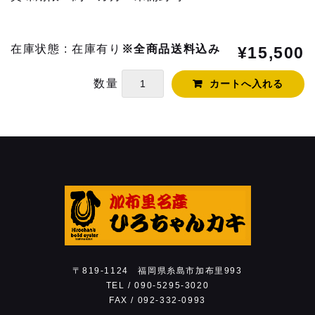
1
2
3
4
5
6
7
8
9
10
11
12
13
14
15
在庫状態 : 在庫有り
※全商品送料込み
¥15,500
16
17
18
19
20
21
22
23
24
25
26
27
28
29
数量
30
31
翌月(2026年9月)
日
月
火
水
木
金
土
1
2
3
4
5
6
7
8
9
10
11
12
13
14
15
16
17
18
19
20
21
22
23
24
25
26
27
28
29
30
(
発送業務休日)
〒819-1124 福岡県糸島市加布里993
TEL /
090-5295-3020
ご利用いただけるお支払方法
FAX / 092-332-0993