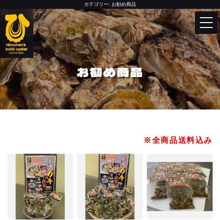
カテゴリー:
お勧め商品
Language
English
한국어
お勧め商品
中文（简体）
HOME
中文（繁體）
特定商取引法に基づく表記（配送につ
いてはコチラ）
※全商品送料込み
0
カートの中
商品カテゴリー