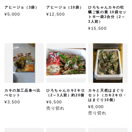
アヒージョ（3袋）
アヒージョ（10袋）
ひろちゃんカキの牡
蠣ご飯の素 10袋セッ
¥5,000
¥12,500
商品一覧
ト※一袋2合分（2～
3人前）
¥15,500
糸島産牡蠣
牡蠣加工品
お勧め商品
新商品
カキの加工品食べ比
ひろちゃんカキ2キロ
カキと天然はまぐり
べセット
（2～3人前）約20個
セット（カキ2キロ・
はまぐり10個）
営業日カレンダー
¥3,500
¥6,500
¥8,000
売り切れ
売り切れ
今月(2026年8月)
日
月
火
水
木
金
土