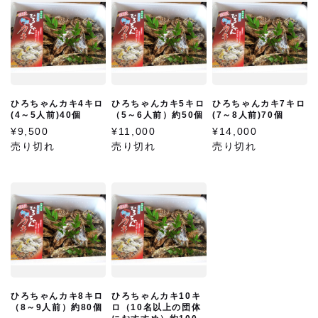
1
2
3
4
5
6
7
8
9
10
11
12
13
14
15
16
17
18
19
20
21
22
23
24
25
26
27
28
29
30
31
ひろちゃんカキ4キロ
ひろちゃんカキ5キロ
ひろちゃんカキ7キロ
(4～5人前)40個
（5～6人前）約50個
(7～8人前)70個
翌月(2026年9月)
¥9,500
¥11,000
¥14,000
日
月
火
水
木
金
土
売り切れ
売り切れ
売り切れ
1
2
3
4
5
6
7
8
9
10
11
12
13
14
15
16
17
18
19
20
21
22
23
24
25
26
27
28
29
30
(
発送業務休日)
ご利用いただけるお支払方法
ひろちゃんカキ8キロ
ひろちゃんカキ10キ
（8～9人前）約80個
ロ（10名以上の団体