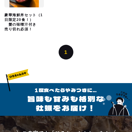
よくあるご質問
豪華海鮮丼セット（1
日限定20食！）
蟹の味噌汁付き
アクセス
売り切れ必須！
お問い合わせ
1
1度食べたらやみつきに…
旨味も甘みも格別な
牡蠣をお届け！