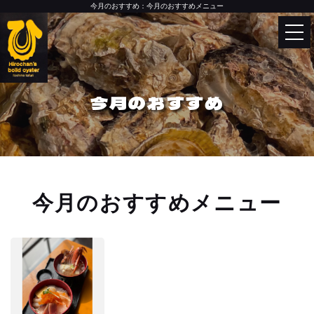
今月のおすすめ：今月のおすすめメニュー
Language
English
トップページ
한국어
今月のおすすめ
中文（简体）
カキ小屋について
中文（繁體）
お品書き
今月のおすすめメニュー
今月のおすすめ
今月のおすすめメニュー
牡蠣の美味しい食べ方
お客様からのおいしいお声