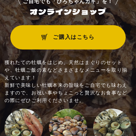
ご自宅でも「ひろちゃんカキ」を！
ご利用いただけるお支払方法
オンラインショップ
他
ご購入はこちら
獲れたての牡蠣をはじめ、天然はまぐりのセット
や、牡蠣ご飯の素などさまざまなメニューを取り揃
えています！
新鮮で美味しい牡蠣本来の旨味をご自宅でも味わえ
お問い合わせ・ご予約はこちらへ！
ますので、お祝い事やちょこっと贅沢なお食事など
090-5295-3020
の際にぜひご利用くださいませ。
※時間外（17時以降のお食事）貸切営業は別途お問い合わせ
ください。
時間外：10名様以上・貸切営業：40名様より
【平日】10:00～17:00（ラストオーダー 1
6:00）
【土日祝】10:00～18:00（ラストオーダー