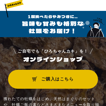
よくあるご質問
1度食べたらやみつきに…
旨味も甘みも格別な
アクセス
牡蠣をお届け！
お問い合わせ
ご自宅でも「ひろちゃんカキ」を！
オンラインショップ
ご購入はこちら
獲れたての牡蠣をはじめ、天然はまぐりのセット
や、牡蠣ご飯の素などさまざまなメニューを取り揃