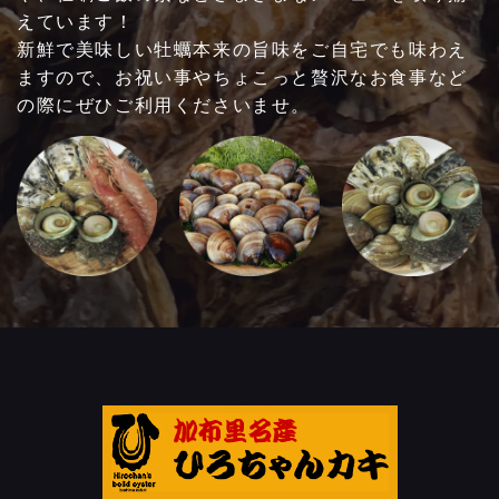
ご利用いただけるお支払方法
えています！
新鮮で美味しい牡蠣本来の旨味をご自宅でも味わえ
ますので、お祝い事やちょこっと贅沢なお食事など
の際にぜひご利用くださいませ。
他
お問い合わせ・ご予約はこちらへ！
090-5295-3020
※時間外（17時以降のお食事）貸切営業は別途お問い合わせ
ください。
時間外：10名様以上・貸切営業：40名様より
【平日】10:00～17:00（ラストオーダー 1
6:00）
【土日祝】10:00～18:00（ラストオーダー