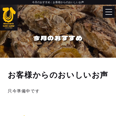
今月のおすすめ：お客様からのおいしいお声
Language
English
トップページ
한국어
今月のおすすめ
中文（简体）
カキ小屋について
中文（繁體）
お品書き
お客様からのおいしいお声
今月のおすすめ
只今準備中です
今月のおすすめメニュー
牡蠣の美味しい食べ方
お客様からのおいしいお声