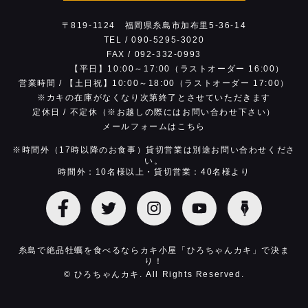
17:00）
〒819-1124
福岡県糸島市加布里5-36-14
※お電話は営業時間内でお願いします。
TEL /
090-5295-3020
※お昼の時間帯は回線が混雑し繋がりにくい状
FAX / 092-332-0993
態です。時間をおいておかけ直しください。
【平日】10:00～17:00（ラストオーダー 16:00）
営業時間 /
【土日祝】10:00～18:00（ラストオーダー 17:00）
※カキの在庫がなくなり次第
終了とさせていただきます
定休日 /
不定休（※お越しの際にはお問い合わせ下さい）
メールフォームはこちら
※時間外（17時以降のお食事）貸切営業は別途お問い合わせくださ
い。
時間外：10名様以上・貸切営業：40名様より
糸島で絶品牡蠣を食べるならカキ小屋「ひろちゃんカキ」で決ま
り！
© ひろちゃんカキ. All Rights Reserved.